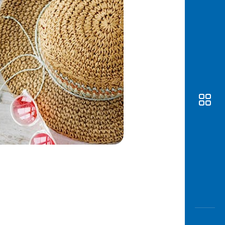
Awas
Modus
Buka
Rekeni
Tahapa
Edukati