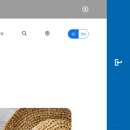
ir
ID
EN
PALING
BANYAK
DICARI
myBCA
Paylate