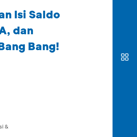
n Isi Saldo
A, dan
 Bang Bang!
si &