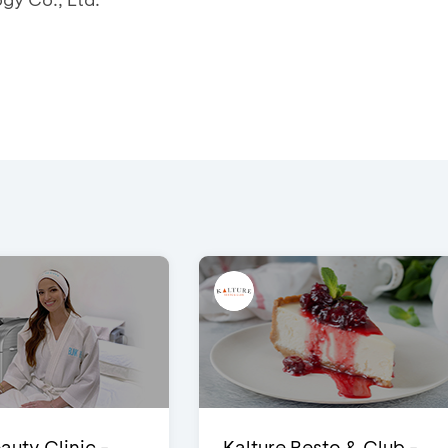
auty Clinic -
Kalture Resto & Club -