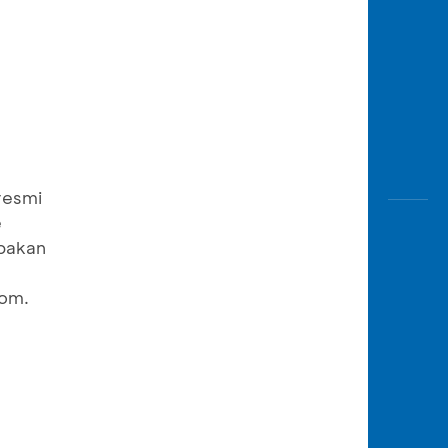
resmi
e
upakan
com.