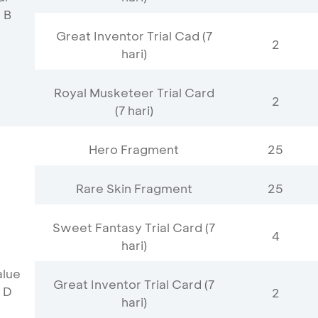
 B
Great Inventor Trial Cad (7
2
hari)
Royal Musketeer Trial Card
2
(7 hari)
Hero Fragment
25
Rare Skin Fragment
25
Sweet Fantasy Trial Card (7
4
hari)
alue
Great Inventor Trial Card (7
 D
2
hari)