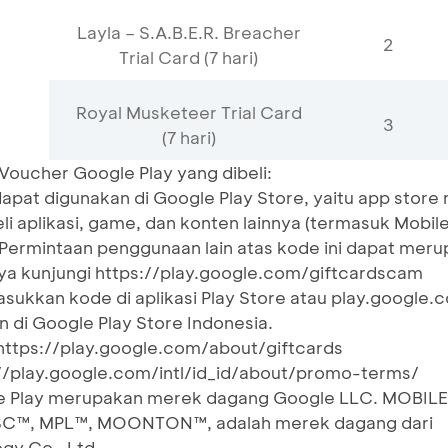
Layla – S.A.B.E.R. Breacher
2
Trial Card (7 hari)
Royal Musketeer Trial Card
3
(7 hari)
oucher Google Play yang dibeli:
pat digunakan di Google Play Store, yaitu app store 
i aplikasi, game, dan konten lainnya (termasuk Mobil
Permintaan penggunaan lain atas kode ini dapat mer
ya kunjungi https://play.google.com/giftcardscam
ukkan kode di aplikasi Play Store atau play.google.
 di Google Play Store Indonesia.
https://play.google.com/about/giftcards
://play.google.com/intl/id_id/about/promo-terms/
le Play merupakan merek dagang Google LLC. MOBILE
™, MPL™, MOONTON™, adalah merek dagang dari
gy Co., Ltd.