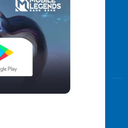
Awas
Modus
Buka
Rekeni
Tahapa
Edukati