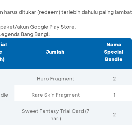
 harus ditukar (redeem) terlebih dahulu paling lambat
 paket/akun Google Play Store.
 Legends Bang Bang!:
ial
Nama
e
Jumlah
Special
h)
Bundle
Hero Fragment
2
ndle
Rare Skin Fragment
1
Sweet Fantasy Trial Card (7
2
hari)