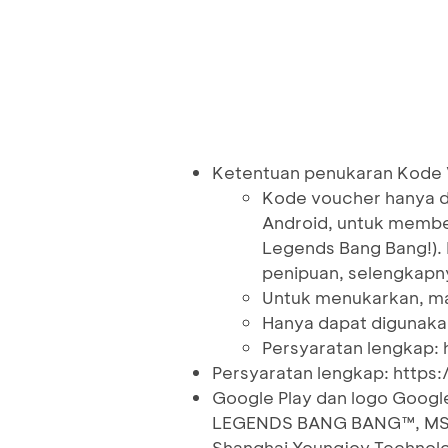
Ketentuan penukaran Kode V
Kode voucher hanya da
Android, untuk membel
Legends Bang Bang!). 
penipuan, selengkapn
Untuk menukarkan, mas
Hanya dapat digunakan
Persyaratan lengkap: 
Persyaratan lengkap: https
Google Play dan logo Goog
LEGENDS BANG BANG™, MSC
Shanghai Youngjoy Technolo