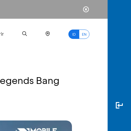
ir
ID
EN
 Legends Bang
PALING
BANYAK
DICARI
myBCA
Paylate