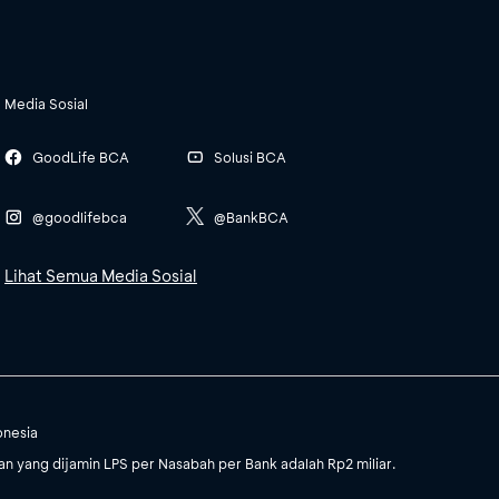
Media Sosial
GoodLife BCA
Solusi BCA
@goodlifebca
@BankBCA
Lihat Semua Media Sosial
onesia
 yang dijamin LPS per Nasabah per Bank adalah Rp2 miliar.