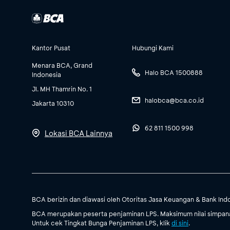
Kantor Pusat
Hubungi Kami
Menara BCA, Grand
Halo BCA 1500888
Indonesia
Jl. MH Thamrin No. 1
halobca@bca.co.id
Jakarta 10310
62 811 1500 998
Lokasi BCA Lainnya
BCA berizin dan diawasi oleh Otoritas Jasa Keuangan & Bank Ind
BCA merupakan peserta penjaminan LPS. Maksimum nilai simpanan
Untuk cek Tingkat Bunga Penjaminan LPS, klik
di sini
.