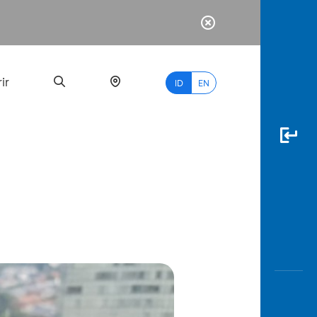
ir
ID
EN
PALING
BANYAK
DICARI
myBCA
Paylate