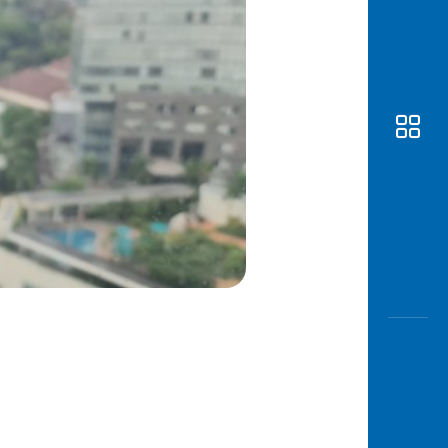
Awas
Modus
Buka
Rekeni
Tahapa
Edukati