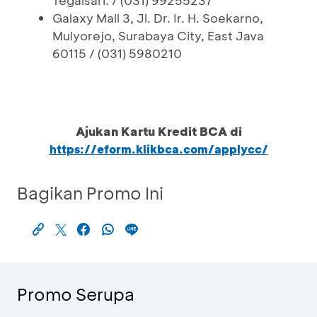
Tegalsari. / (031) 99255237
Galaxy Mall 3, Jl. Dr. Ir. H. Soekarno,
Mulyorejo, Surabaya City, East Java
60115 / (031) 5980210
Ajukan Kartu Kredit BCA di
https://eform.klikbca.com/applycc/
Bagikan Promo Ini
Promo Serupa