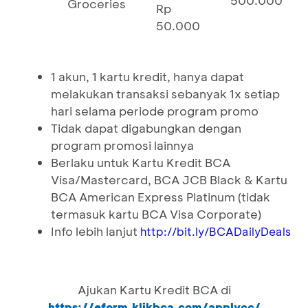
500.000
Groceries
Rp
50.000
1 akun, 1 kartu kredit, hanya dapat
melakukan transaksi sebanyak 1x setiap
hari selama periode program promo
Tidak dapat digabungkan dengan
program promosi lainnya
Berlaku untuk Kartu Kredit BCA
Visa/Mastercard, BCA JCB Black & Kartu
BCA American Express Platinum (tidak
termasuk kartu BCA Visa Corporate)
Info lebih lanjut
http://bit.ly/BCADailyDeals
Ajukan Kartu Kredit BCA di
https://eform.klikbca.com/applycc/