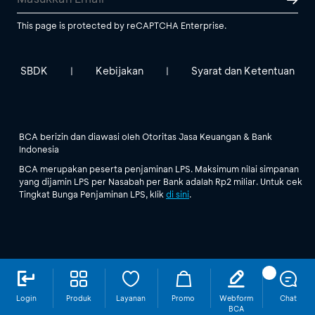
This page is protected by reCAPTCHA Enterprise.
SBDK
Kebijakan
Syarat dan Ketentuan
|
|
BCA berizin dan diawasi oleh Otoritas Jasa Keuangan & Bank
Indonesia
BCA merupakan peserta penjaminan LPS. Maksimum nilai simpanan
yang dijamin LPS per Nasabah per Bank adalah Rp2 miliar. Untuk cek
Tingkat Bunga Penjaminan LPS, klik
di sini
.
Login
Produk
Layanan
Promo
Webform
Chat
BCA