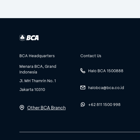
BCA Headquarters
Contact Us
Menara BCA, Grand
Halo BCA 1500888
Indonesia
Jl. MH Thamrin No. 1
halobca@bca.co.id
Jakarta 10310
+62 811 1500 998
Other BCA Branch