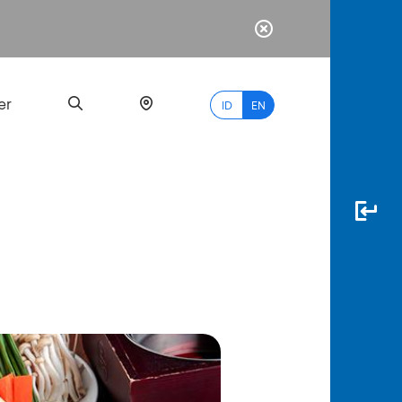
er
ID
EN
Most
Popular
Search
myBCA
Paylate