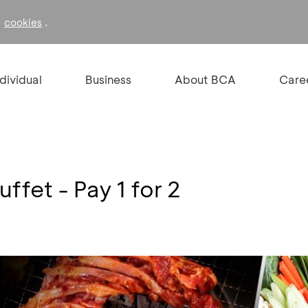
f
.
cookies
ndividual
Business
About BCA
Care
ffet - Pay 1 for 2