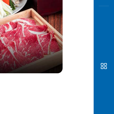
Awas
Modus
Open
Saving
Accoun
Edukati