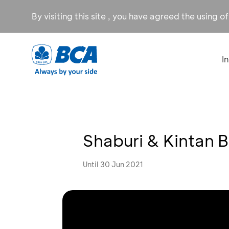
By visiting this site , you have agreed the using o
I
Shaburi & Kintan Bu
Until 30 Jun 2021