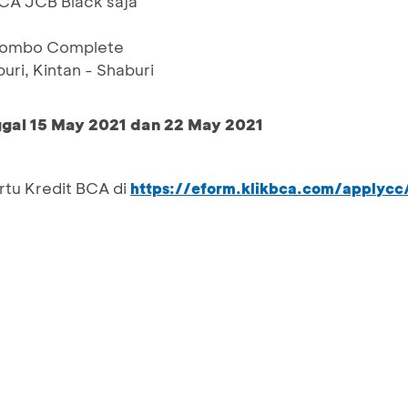
BCA JCB Black saja
 Combo Complete
uri, Kintan - Shaburi
ggal 15 May 2021 dan 22 May 2021
rtu Kredit BCA di
https://eform.klikbca.com/applycc