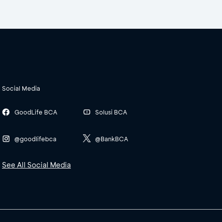
Social Media
GoodLife BCA
Solusi BCA
@goodlifebca
@BankBCA
See All Social Media