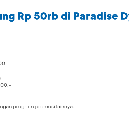
ng Rp 50rb di Paradise 
00
a
000,-
ngan program promosi lainnya.