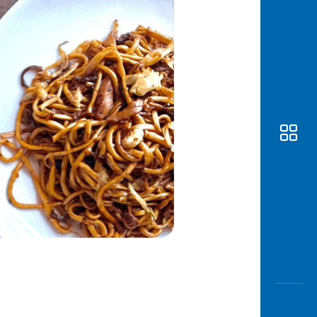
Awas
Modus
Buka
Rekeni
Tahapa
Edukati