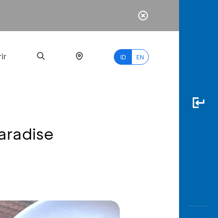
ir
ID
EN
aradise
PALING
BANYAK
DICARI
myBCA
Paylate