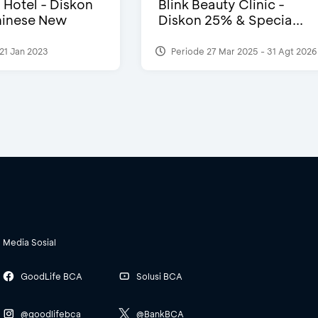
i Hotel - Diskon
Blink Beauty Clinic -
inese New
Diskon 25% & Specia...
21 Jan 2023
Periode 27 Mar 2025 - 31 Agt 2026
Media Sosial
GoodLife BCA
Solusi BCA
@goodlifebca
@BankBCA