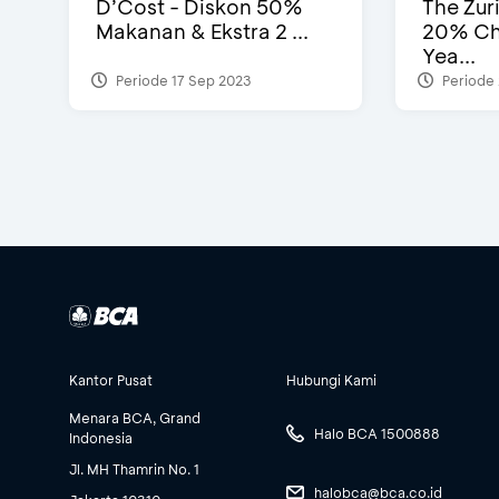
D’Cost - Diskon 50%
The Zur
Makanan & Ekstra 2 ...
20% Ch
Yea...
Periode 17 Sep 2023
Periode 
Kantor Pusat
Hubungi Kami
Menara BCA, Grand
Halo BCA 1500888
Indonesia
Jl. MH Thamrin No. 1
halobca@bca.co.id