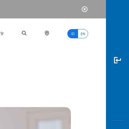
ir
ID
EN
PALING
BANYAK
DICARI
myBCA
Paylate