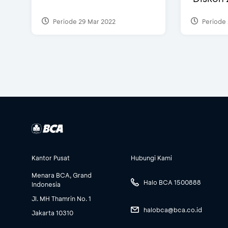
Periode 29 Mar 2022
Periode 
Kantor Pusat
Hubungi Kami
Menara BCA, Grand
Halo BCA 1500888
Indonesia
Jl. MH Thamrin No. 1
halobca@bca.co.id
Jakarta 10310