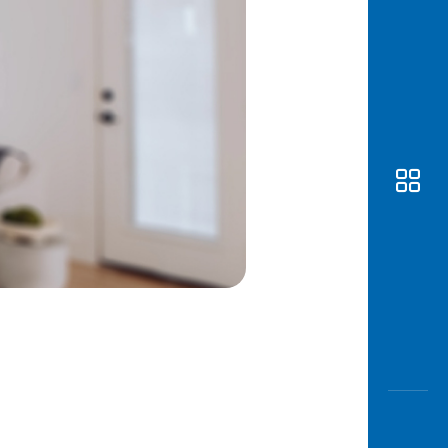
Awas
Modus
Buka
Rekeni
Tahapa
Edukati