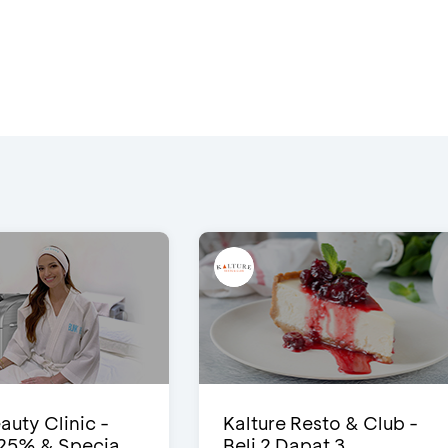
auty Clinic -
Kalture Resto & Club -
25% & Specia...
Beli 2 Dapat 3