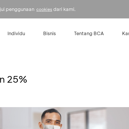
ujui penggunaan
dari kami.
cookies
Individu
Bisnis
Tentang BCA
Kar
on 25%