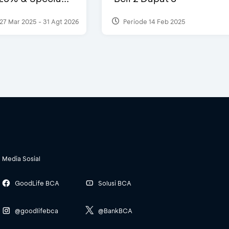
27 Mar 2025 - 31 Agt 2026
Periode 14 Feb 2025
Media Sosial
GoodLife BCA
Solusi BCA
@goodlifebca
@BankBCA