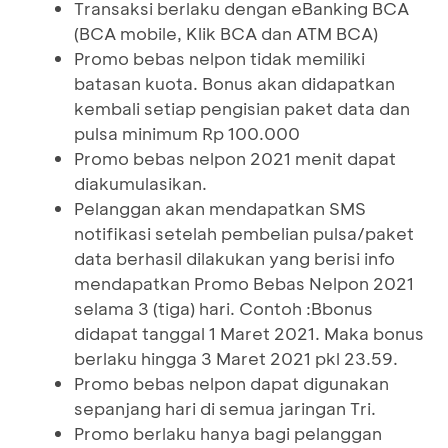
Transaksi berlaku dengan eBanking BCA
(BCA mobile, Klik BCA dan ATM BCA)
Promo bebas nelpon tidak memiliki
batasan kuota. Bonus akan didapatkan
kembali setiap pengisian paket data dan
pulsa minimum Rp 100.000
Promo bebas nelpon 2021 menit dapat
diakumulasikan.
Pelanggan akan mendapatkan SMS
notifikasi setelah pembelian pulsa/paket
data berhasil dilakukan yang berisi info
mendapatkan Promo Bebas Nelpon 2021
selama 3 (tiga) hari. Contoh :Bbonus
didapat tanggal 1 Maret 2021. Maka bonus
berlaku hingga 3 Maret 2021 pkl 23.59.
Promo bebas nelpon dapat digunakan
sepanjang hari di semua jaringan Tri.
Promo berlaku hanya bagi pelanggan