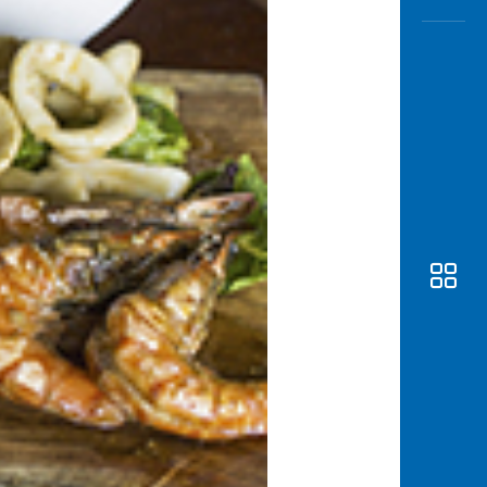
Awas
Modus
Buka
Rekeni
Tahapa
Edukati