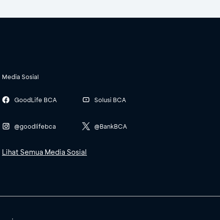
Media Sosial
GoodLife BCA
Solusi BCA
@goodlifebca
@BankBCA
Lihat Semua Media Sosial