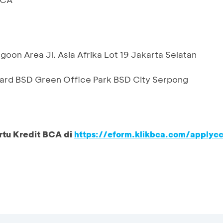
goon Area Jl. Asia Afrika Lot 19 Jakarta Selatan
vard BSD Green Office Park BSD City Serpong
rtu Kredit BCA di
https://eform.klikbca.com/applyc