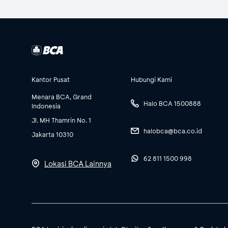
Kantor Pusat
Hubungi Kami
Menara BCA, Grand
Halo BCA 1500888
Indonesia
Jl. MH Thamrin No. 1
halobca@bca.co.id
Jakarta 10310
62 811 1500 998
Lokasi BCA Lainnya