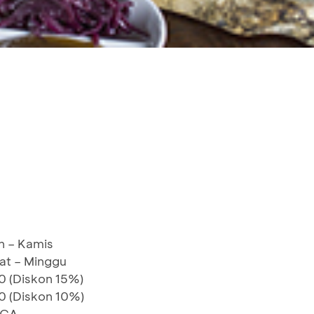
B
n – Kamis
at – Minggu
0 (Diskon 15%)
0 (Diskon 10%)
BCA