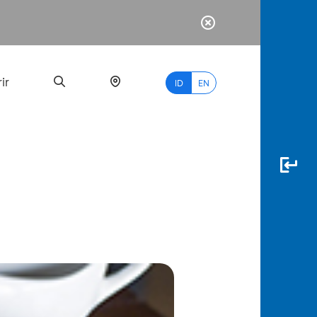
ir
ID
EN
PALING
BANYAK
DICARI
myBCA
Paylate