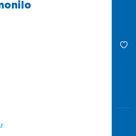
monilo
c/