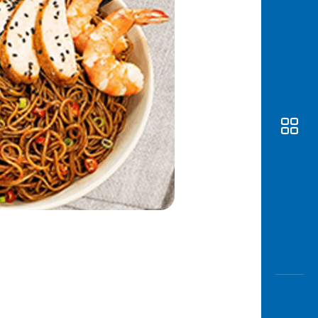
Awas
Modus
Buka
Rekeni
Tahapa
Edukati