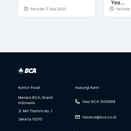
Yea...
Periode 17 Sep 2023
Periode 
Kantor Pusat
Hubungi Kami
Menara BCA, Grand
Halo BCA 1500888
Indonesia
Jl. MH Thamrin No. 1
halobca@bca.co.id
Jakarta 10310