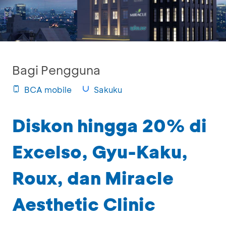
Bagi Pengguna
BCA mobile
Sakuku
Diskon hingga 20% di
Excelso, Gyu-Kaku,
Roux, dan Miracle
Aesthetic Clinic