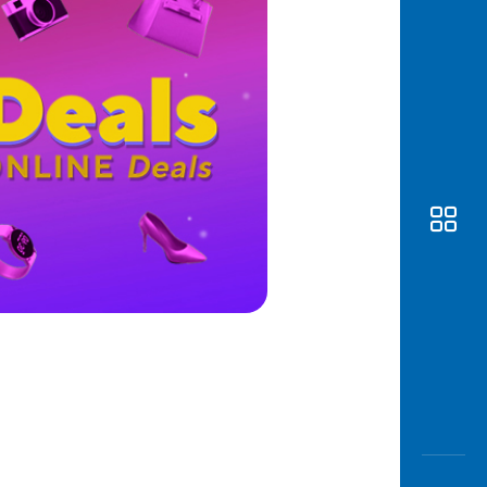
Awas
Modus
Buka
Rekeni
Tahapa
Edukati