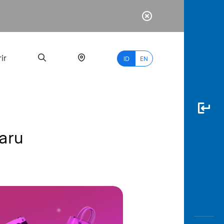
ir
ID
EN
aru
PALING
BANYAK
DICARI
myBCA
Paylate