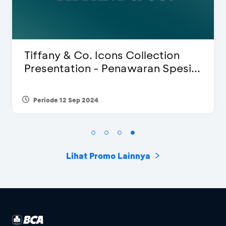
iffany & Co. Icons Collection
Bli
resentation - Penawaran Spesi...
Spe
Periode 12 Sep 2024
Per
Lihat Promo Lainnya