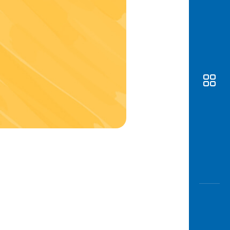
Awas
Modus
Buka
Rekeni
Tahapa
Edukati