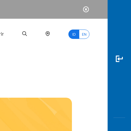
ir
ID
EN
PALING
BANYAK
DICARI
myBCA
Paylate