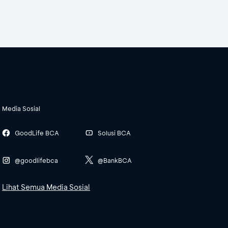
Media Sosial
GoodLife BCA
Solusi BCA
@goodlifebca
@BankBCA
Lihat Semua Media Sosial