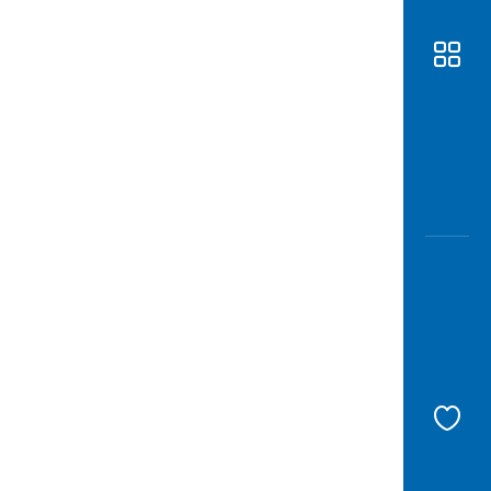
Awas
Modus
Buka
Rekeni
Tahapa
Edukati