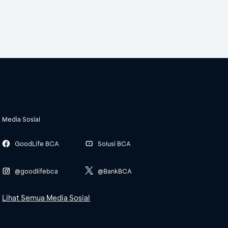
Media Sosial
GoodLife BCA
Solusi BCA
@goodlifebca
@BankBCA
Lihat Semua Media Sosial