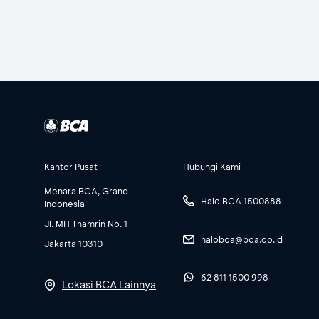
Kantor Pusat
Hubungi Kami
Menara BCA, Grand
Halo BCA 1500888
Indonesia
Jl. MH Thamrin No. 1
halobca@bca.co.id
Jakarta 10310
62 811 1500 998
Lokasi BCA Lainnya