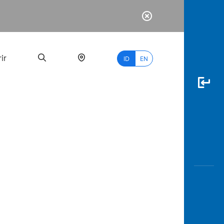
ir
ID
EN
PALING
BANYAK
DICARI
myBCA
Paylate