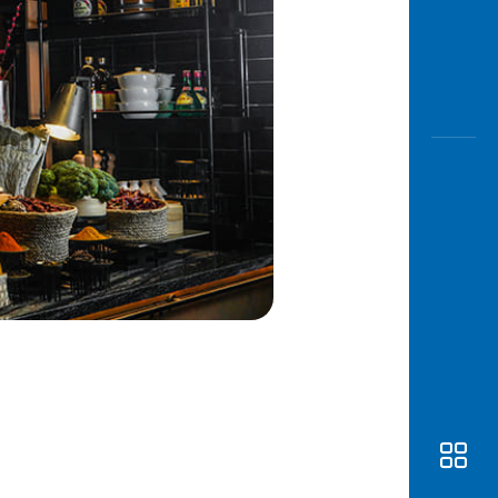
Awas
Modus
Buka
Rekeni
Tahapa
Edukati