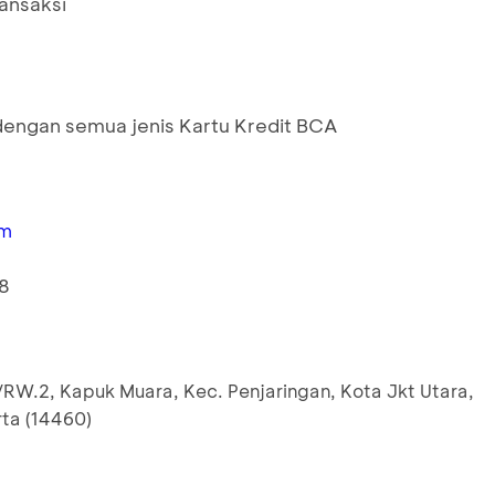
ransaksi
engan semua jenis Kartu Kredit BCA
om
8
.6/RW.2, Kapuk Muara, Kec. Penjaringan, Kota Jkt Utara,
rta
(
14460
)