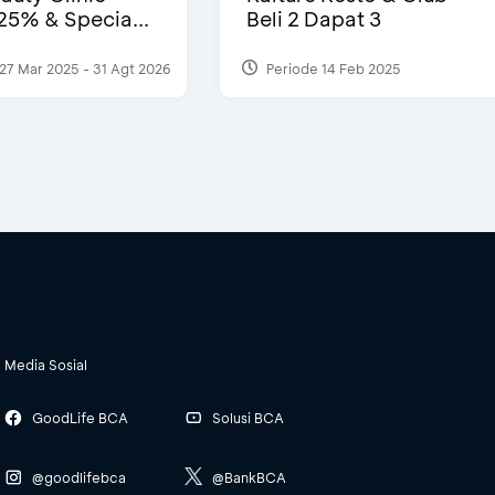
25% & Specia...
Beli 2 Dapat 3
27 Mar 2025 - 31 Agt 2026
Periode 14 Feb 2025
Media Sosial
GoodLife BCA
Solusi BCA
@goodlifebca
@BankBCA