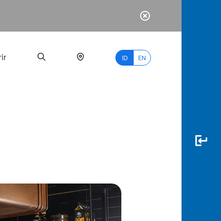
ir
ID
EN
PALING
BANYAK
DICARI
myBCA
Paylate