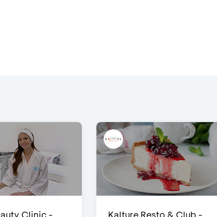
auty Clinic -
Kalture Resto & Club -