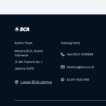
Kantor Pusat
Hubungi Kami
Menara BCA, Grand
Halo BCA 1500888
Indonesia
Jl. MH Thamrin No. 1
halobca@bca.co.id
Jakarta 10310
62 811 1500 998
Lokasi BCA Lainnya