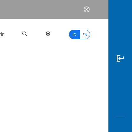
ir
ID
EN
PALING
BANYAK
DICARI
myBCA
Paylate