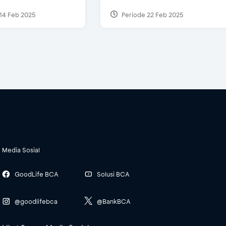
14 Feb 2025
Periode 22 Feb 2025
Media Sosial
GoodLife BCA
Solusi BCA
@goodlifebca
@BankBCA