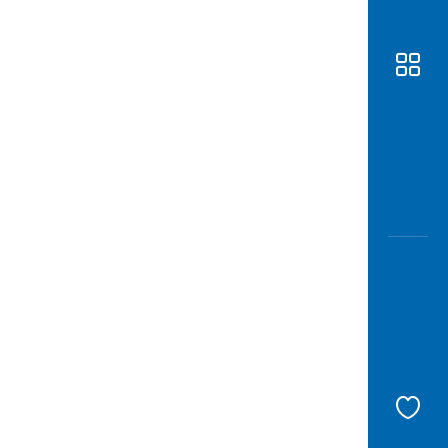
Awas
Modus
Buka
Rekeni
Tahapa
Edukati