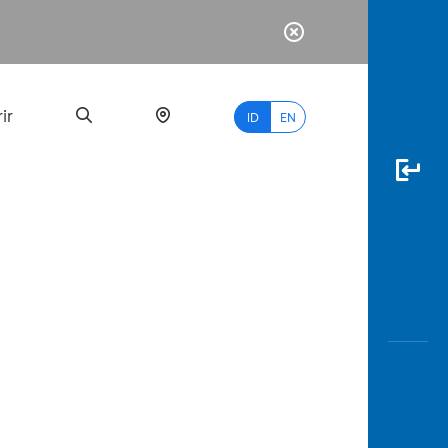
ir
ID
EN
PALING
BANYAK
DICARI
myBCA
Paylate