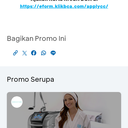
https://eform.klikbca.com/applycc/
Bagikan Promo Ini
Promo Serupa