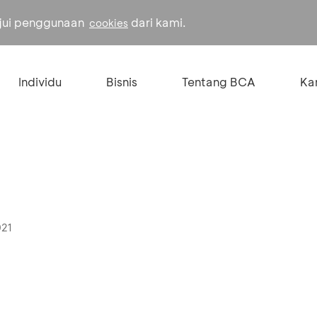
ujui penggunaan
dari kami.
cookies
Individu
Bisnis
Tentang BCA
Kar
021