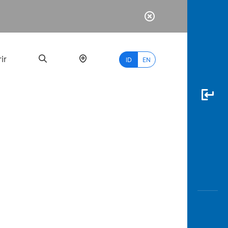
ir
ID
EN
PALING
BANYAK
DICARI
myBCA
Paylate