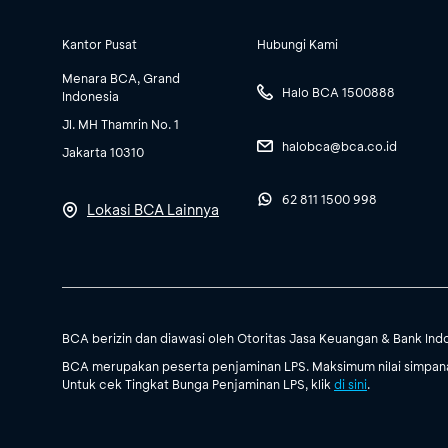
Kantor Pusat
Hubungi Kami
Menara BCA, Grand
Halo BCA 1500888
Indonesia
Jl. MH Thamrin No. 1
halobca@bca.co.id
Jakarta 10310
62 811 1500 998
Lokasi BCA Lainnya
BCA berizin dan diawasi oleh Otoritas Jasa Keuangan & Bank Ind
BCA merupakan peserta penjaminan LPS. Maksimum nilai simpanan
Untuk cek Tingkat Bunga Penjaminan LPS, klik
di sini
.