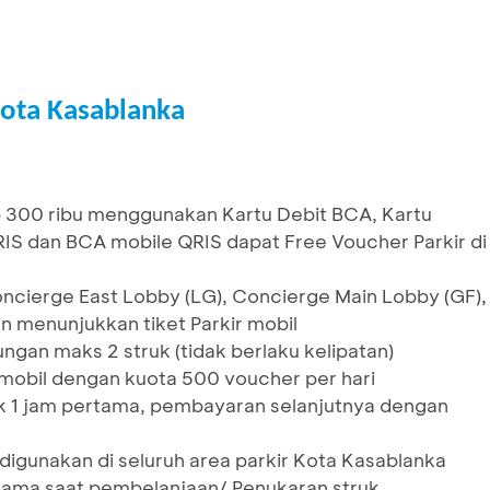
Kota Kasablanka
Rp 300 ribu menggunakan Kartu Debit BCA, Kartu
RIS dan BCA mobile QRIS dapat Free Voucher Parkir di
oncierge East Lobby (LG), Concierge Main Lobby (GF),
n menunjukkan tiket Parkir mobil
ngan maks 2 struk (tidak berlaku kelipatan)
 mobil dengan kuota 500 voucher per hari
uk 1 jam pertama, pembayaran selanjutnya dengan
digunakan di seluruh area parkir Kota Kasablanka
 sama saat pembelanjaan/ Penukaran struk