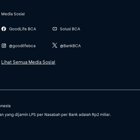
Media Sosial
GoodLife BCA
Solusi BCA
@goodlifebca
@BankBCA
Lihat Semua Media Sosial
onesia
 yang dijamin LPS per Nasabah per Bank adalah Rp2 miliar.