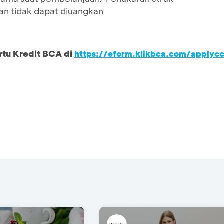
dan tidak dapat diuangkan
rtu Kredit BCA di
https://eform.klikbca.com/applyc