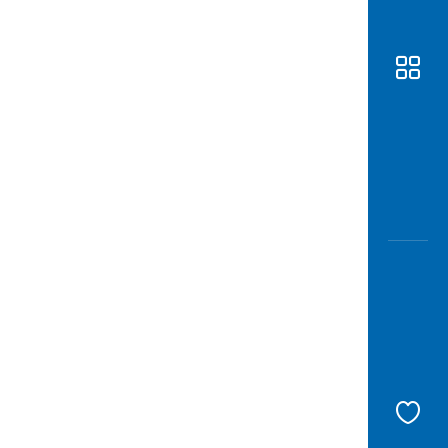
Awas
Modus
Buka
Rekeni
Tahapa
Edukati