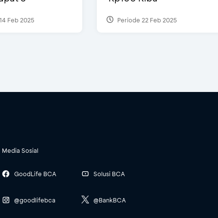
14 Feb 2025
Periode 22 Feb 2025
Media Sosial
GoodLife BCA
Solusi BCA
@goodlifebca
@BankBCA