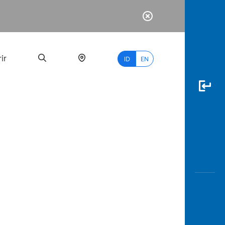
ir
ID
EN
PALING
BANYAK
DICARI
myBCA
Paylate