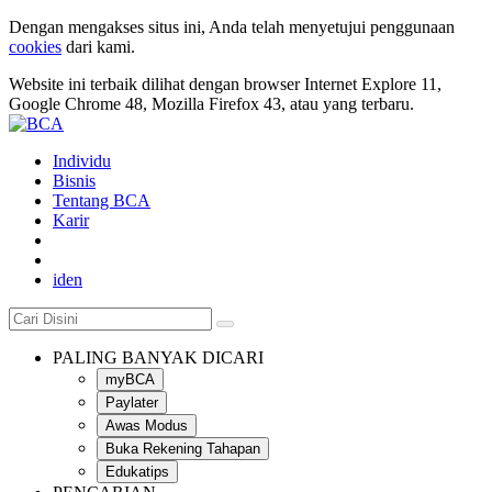
Dengan mengakses situs ini, Anda telah menyetujui penggunaan
cookies
dari kami.
Website ini terbaik dilihat dengan browser Internet Explore 11,
Google Chrome 48, Mozilla Firefox 43, atau yang terbaru.
Individu
Bisnis
Tentang BCA
Karir
id
en
PALING BANYAK DICARI
myBCA
Paylater
Awas Modus
Buka Rekening Tahapan
Edukatips