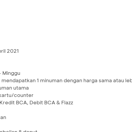
ril 2021
- Minggu
n mendapatkan 1 minuman dengan harga sama atau leb
numan utama
 kartu/counter
Kredit BCA, Debit BCA & Flazz
man
mbelian 8 donut