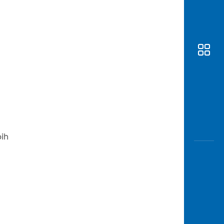
Awas
Modus
Buka
Rekeni
Tahapa
Edukati
ih