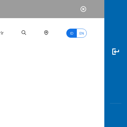
ir
ID
EN
PALING
BANYAK
DICARI
myBCA
Paylate