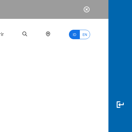
ir
ID
EN
PALING
BANYAK
DICARI
myBCA
Paylate