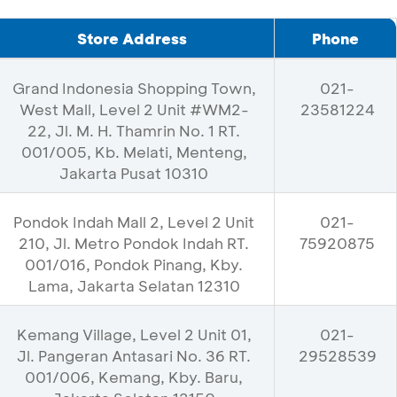
Store Address
Phone
Grand Indonesia Shopping Town,
021-
West Mall, Level 2 Unit #WM2-
23581224
22, Jl. M. H. Thamrin No. 1 RT.
001/005, Kb. Melati, Menteng,
Jakarta Pusat 10310
Pondok Indah Mall 2, Level 2 Unit
021-
210, Jl. Metro Pondok Indah RT.
75920875
001/016, Pondok Pinang, Kby.
Lama, Jakarta Selatan 12310
Kemang Village, Level 2 Unit 01,
021-
Jl. Pangeran Antasari No. 36 RT.
29528539
001/006, Kemang, Kby. Baru,