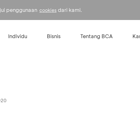
ujui penggunaan
dari kami.
cookies
Individu
Bisnis
Tentang BCA
Kar
020