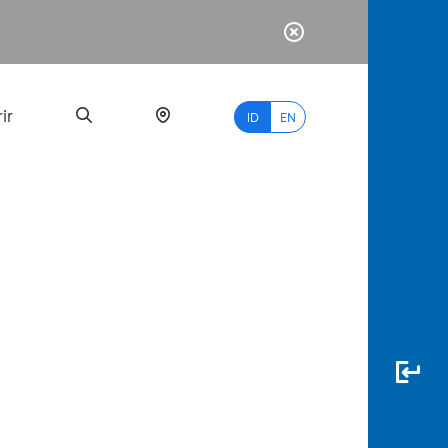
ir
ID
EN
PALING
BANYAK
DICARI
myBCA
Paylate