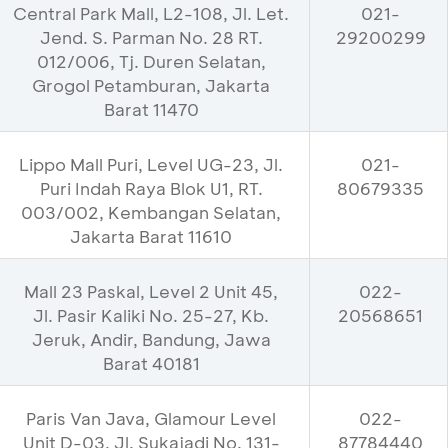
Central Park Mall, L2-108, Jl. Let.
021-
Jend. S. Parman No. 28 RT.
29200299
012/006, Tj. Duren Selatan,
Grogol Petamburan, Jakarta
Barat 11470
Lippo Mall Puri, Level UG-23, Jl.
021-
Puri Indah Raya Blok U1, RT.
80679335
003/002, Kembangan Selatan,
Jakarta Barat 11610
Mall 23 Paskal, Level 2 Unit 45,
022-
Jl. Pasir Kaliki No. 25-27, Kb.
20568651
Jeruk, Andir, Bandung, Jawa
Barat 40181
Paris Van Java, Glamour Level
022-
Unit D-03, Jl. Sukajadi No. 131-
87784440