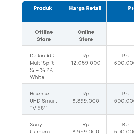
Produk
Harga Retail
P
Offline
Online
Store
Store
Daikin AC
Rp
Rp
Multi Split
12.059.000
500.00
½ + ¾ PK
White
Hisense
Rp
Rp
UHD Smart
8.399.000
500.00
TV 58’’
Sony
Rp
Rp
Camera
8.999.000
500.00