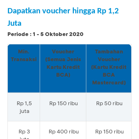
Dapatkan voucher hingga Rp 1,2
Juta
Periode : 1 - 5 Oktober 2020
Min.
Voucher
Tambahan
Transaksi
(Semua Jenis
Voucher
Kartu Kredit
(Kartu Kredit
BCA)
BCA
Mastercard)
Rp 1,5
Rp 150 ribu
Rp 50 ribu
juta
Rp 3
Rp 400 ribu
Rp 150 ribu