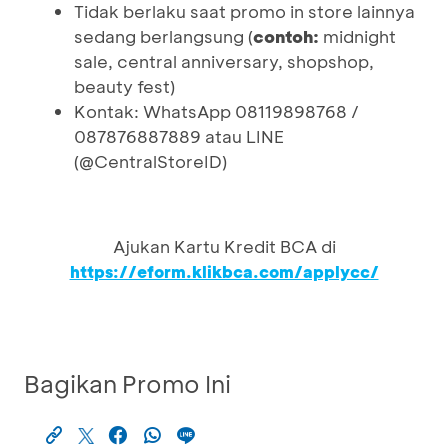
Tidak berlaku saat promo in store lainnya
sedang berlangsung (
contoh:
midnight
sale, central anniversary, shopshop,
beauty fest)
Kontak: WhatsApp 08119898768 /
087876887889 atau LINE
(@CentralStoreID)
Ajukan Kartu Kredit BCA di
https://eform.klikbca.com/applycc/
Bagikan Promo Ini