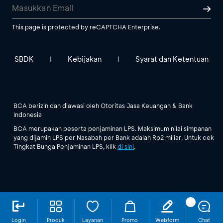
This page is protected by reCAPTCHA Enterprise.
SBDK
Kebijakan
Syarat dan Ketentuan
|
|
BCA berizin dan diawasi oleh Otoritas Jasa Keuangan & Bank
Indonesia
BCA merupakan peserta penjaminan LPS. Maksimum nilai simpanan
yang dijamin LPS per Nasabah per Bank adalah Rp2 miliar. Untuk cek
Tingkat Bunga Penjaminan LPS, klik
di sini
.
Login
Produk
Layanan
Promo
Webform
Chat