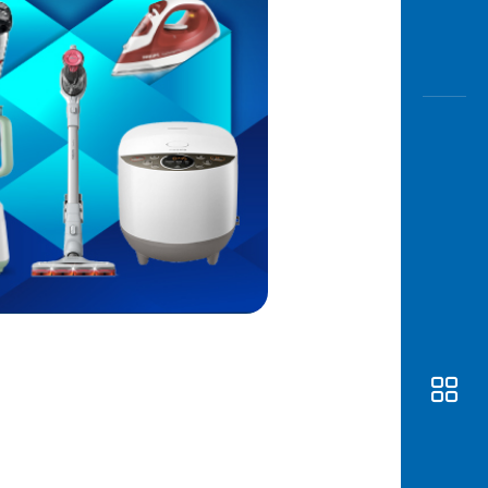
Awas
Modus
Buka
Rekeni
Tahapa
Edukati