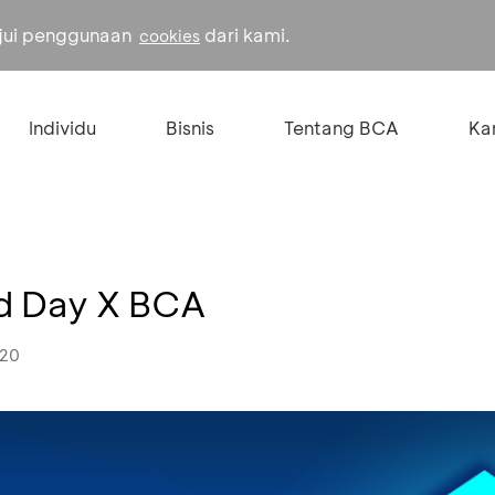
ujui penggunaan
dari kami.
cookies
Individu
Bisnis
Tentang BCA
Kar
nd Day X BCA
020