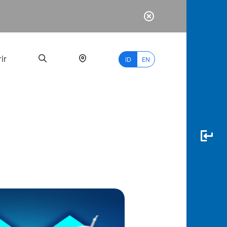
ir
ID
EN
PALING
BANYAK
DICARI
myBCA
Paylate