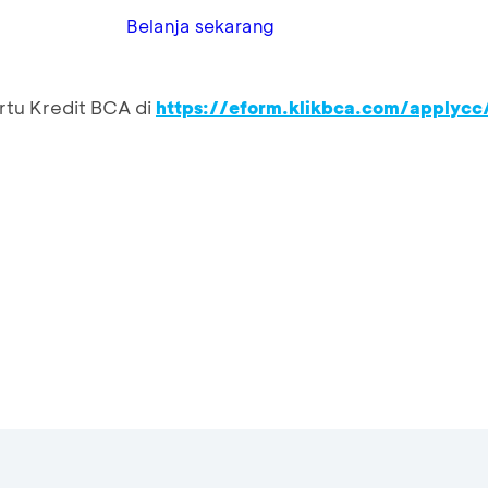
Belanja sekarang
rtu Kredit BCA di
https://eform.klikbca.com/applycc