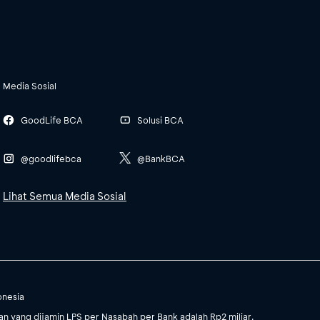
Media Sosial
GoodLife BCA
Solusi BCA
@goodlifebca
@BankBCA
Lihat Semua Media Sosial
onesia
 yang dijamin LPS per Nasabah per Bank adalah Rp2 miliar.