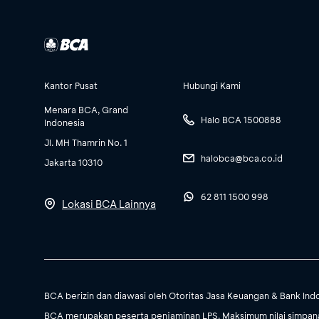
Kantor Pusat
Hubungi Kami
Menara BCA, Grand
Halo BCA 1500888
Indonesia
Jl. MH Thamrin No. 1
halobca@bca.co.id
Jakarta 10310
62 811 1500 998
Lokasi BCA Lainnya
BCA berizin dan diawasi oleh Otoritas Jasa Keuangan & Bank Ind
BCA merupakan peserta penjaminan LPS. Maksimum nilai simpanan