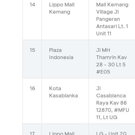
14
Lippo Mall
Mall Kemang
Kemang
Village Jl
Pangeran
Antasari Lt. 1
Unit 11
15
Plaza
Jl MH
Indonesia
Thamrin Kav
28 - 30 Lt 5
#E05
16
Kota
Jl
Kasablanka
Casablanca
Raya Kav 88
12870, #MFU
11, Lt UG
17
Lippo Mall
LG - Unit 20,