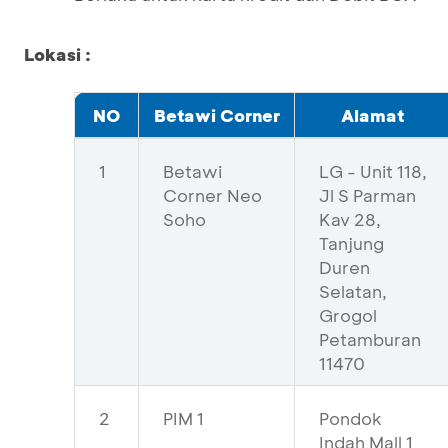
Lokasi :
NO
Betawi Corner
Alamat
1
Betawi
LG - Unit 118,
Corner Neo
Jl S Parman
Soho
Kav 28,
Tanjung
Duren
Selatan,
Grogol
Petamburan
11470
2
PIM 1
Pondok
Indah Mall 1