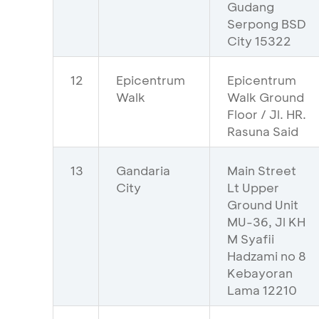
Gudang
Serpong BSD
City 15322
12
Epicentrum
Epicentrum
Walk
Walk Ground
Floor / Jl. HR.
Rasuna Said
13
Gandaria
Main Street
City
Lt Upper
Ground Unit
MU-36, Jl KH
M Syafii
Hadzami no 8
Kebayoran
Lama 12210