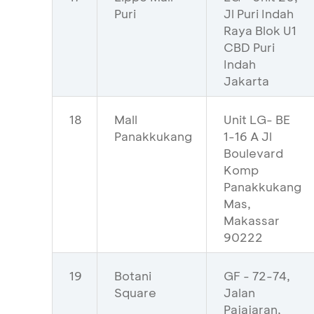
Puri
Jl Puri Indah
Raya Blok U1
CBD Puri
Indah
Jakarta
18
Mall
Unit LG- BE
Panakkukang
1-16 A Jl
Boulevard
Komp
Panakkukang
Mas,
Makassar
90222
19
Botani
GF - 72-74,
Square
Jalan
Pajajaran,