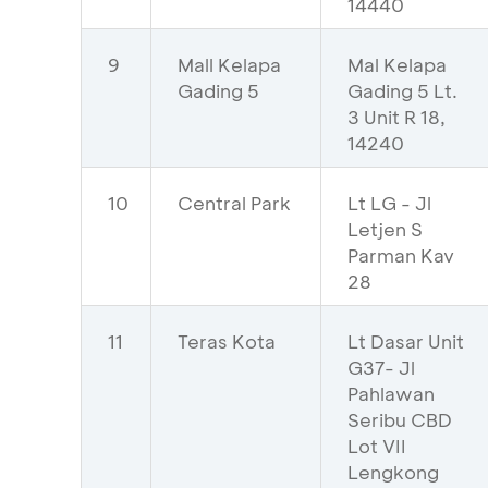
14440
9
Mall Kelapa
Mal Kelapa
Gading 5
Gading 5 Lt.
3 Unit R 18,
14240
10
Central Park
Lt LG - Jl
Letjen S
Parman Kav
28
11
Teras Kota
Lt Dasar Unit
G37- Jl
Pahlawan
Seribu CBD
Lot VII
Lengkong