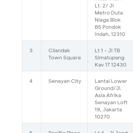
Lt. 2/ Jl
Metro Duta
Niaga Blok
B5 Pondok
Indah, 12310
3
Cilandak
Lt 1 - Jl TB
Town Square
Simatupang
Kav 17 12430
4
Senayan City
Lantai Lower
Ground/Jl.
Asia Afrika
Senayan Loft
19, Jakarta
10270
5
Pacific Place
Lt 4 - Jl Jend