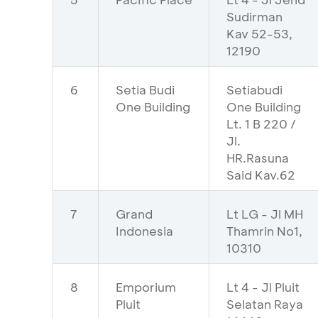
Sudirman
Kav 52-53,
12190
6
Setia Budi
Setiabudi
One Building
One Building
Lt. 1 B 220 /
Jl.
HR.Rasuna
Said Kav.62
7
Grand
Lt LG - Jl MH
Indonesia
Thamrin No1,
10310
8
Emporium
Lt 4 - Jl Pluit
Pluit
Selatan Raya