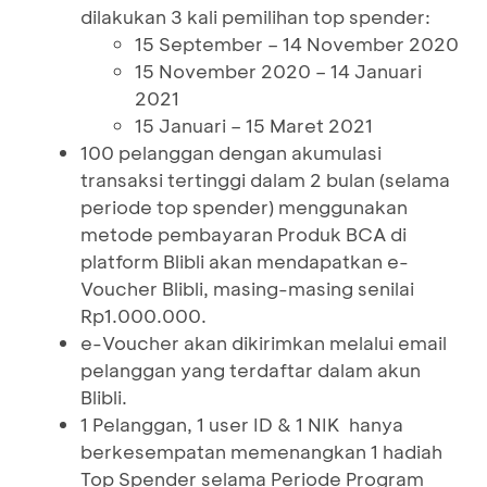
dilakukan 3 kali pemilihan top spender:
15 September – 14 November 2020
15 November 2020 – 14 Januari
2021
15 Januari – 15 Maret 2021
100 pelanggan dengan akumulasi
transaksi tertinggi dalam 2 bulan (selama
periode top spender) menggunakan
metode pembayaran Produk BCA di
platform Blibli akan mendapatkan e-
Voucher Blibli, masing-masing senilai
Rp1.000.000.
e-Voucher akan dikirimkan melalui email
pelanggan yang terdaftar dalam akun
Blibli.
1 Pelanggan, 1 user ID & 1 NIK hanya
berkesempatan memenangkan 1 hadiah
Top Spender selama Periode Program