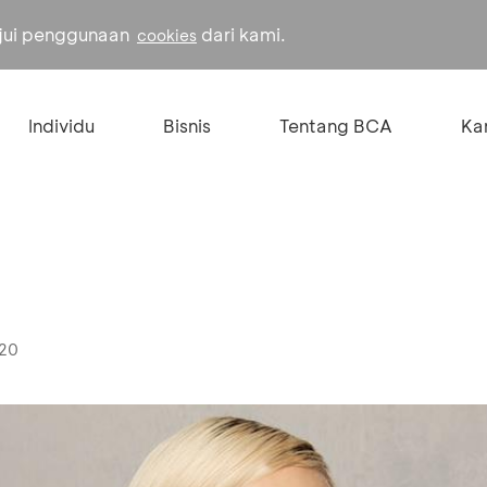
ujui penggunaan
dari kami.
cookies
Individu
Bisnis
Tentang BCA
Kar
020