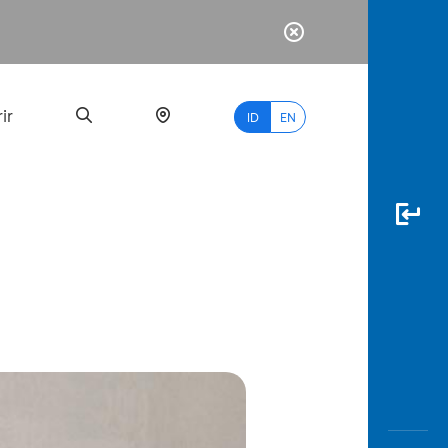
ir
ID
EN
PALING
BANYAK
DICARI
myBCA
Paylate