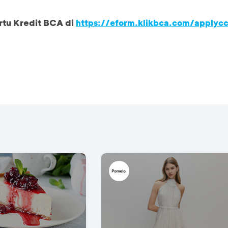
rtu Kredit BCA di
https://eform.klikbca.com/applyc