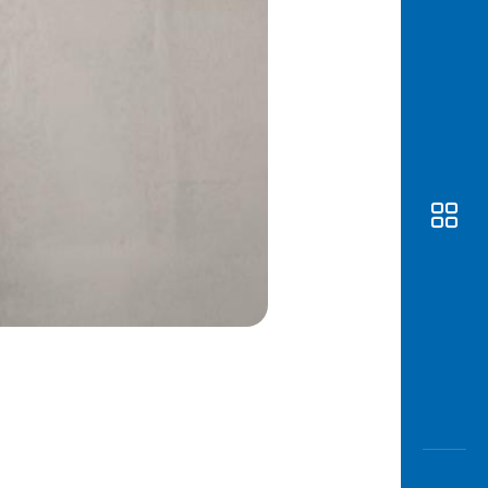
Awas
Modus
Buka
Rekeni
Tahapa
Edukati