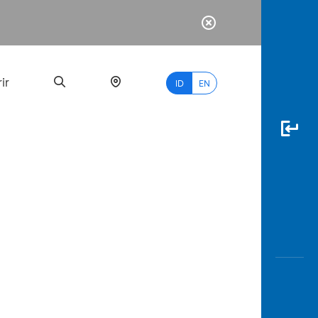
ir
ID
EN
PALING
BANYAK
DICARI
myBCA
Paylate