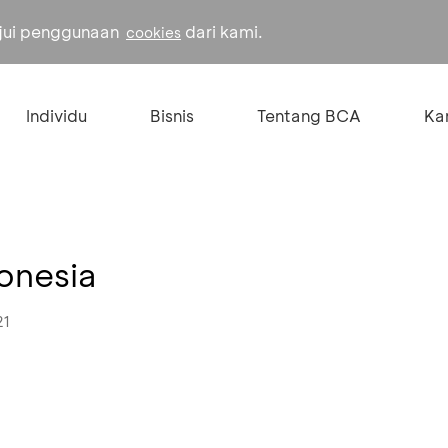
ujui penggunaan
dari kami.
cookies
Individu
Bisnis
Tentang BCA
Kar
onesia
21