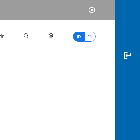
ir
ID
EN
PALING
BANYAK
DICARI
myBCA
Paylate