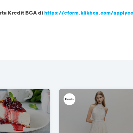
rtu Kredit BCA di
https://eform.klikbca.com/applyc