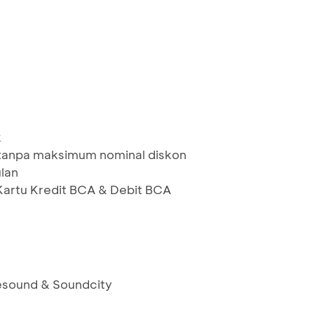
k
 tanpa maksimum nominal diskon
lan
Kartu Kredit BCA & Debit BCA
esound & Soundcity