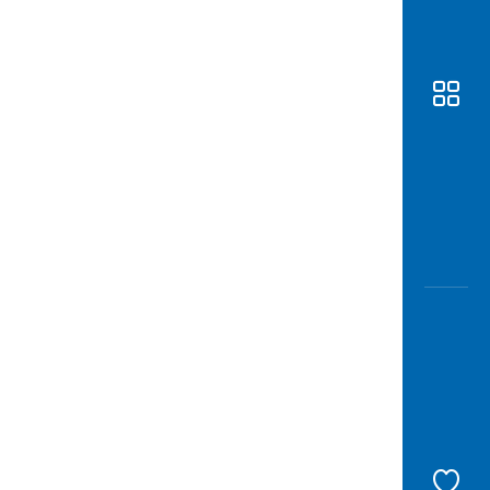
Awas
Modus
Buka
Rekeni
Tahapa
Edukati