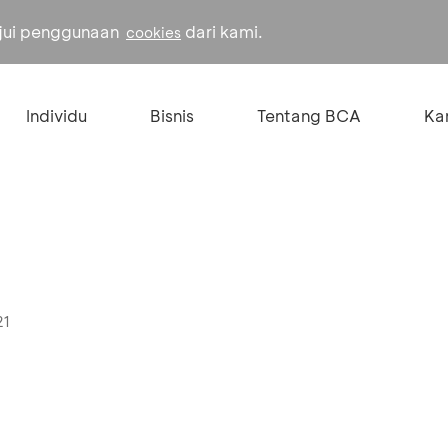
ujui penggunaan
dari kami.
cookies
Individu
Bisnis
Tentang BCA
Kar
21