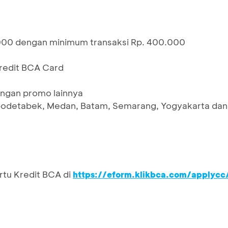
000 dengan minimum transaksi Rp. 400.000
Kredit BCA Card
ngan promo lainnya
Jabodetabek, Medan, Batam, Semarang, Yogyakarta dan
rtu Kredit BCA di
https://eform.klikbca.com/applycc