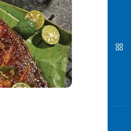
Awas
Modus
Buka
Rekeni
Tahapa
Edukati