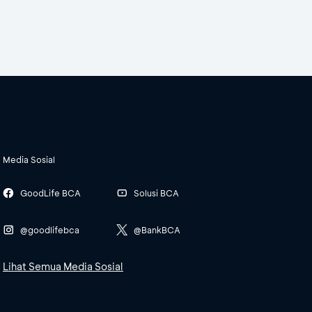
Media Sosial
GoodLife BCA
Solusi BCA
@goodlifebca
@BankBCA
Lihat Semua Media Sosial