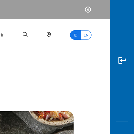
ir
ID
EN
PALING
BANYAK
DICARI
myBCA
Paylate