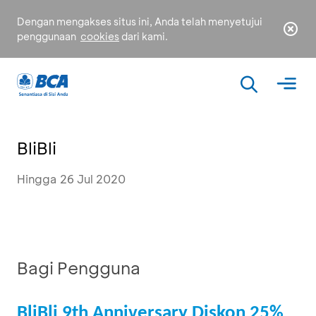
Dengan mengakses situs ini, Anda telah menyetujui
penggunaan
cookies
dari kami.
BliBli
Hingga 26 Jul 2020
Bagi Pengguna
BliBli 9th Anniversary Diskon 25%