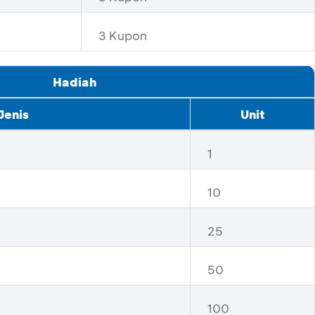
3 Kupon
Hadiah
Jenis
Unit
1
10
25
50
100