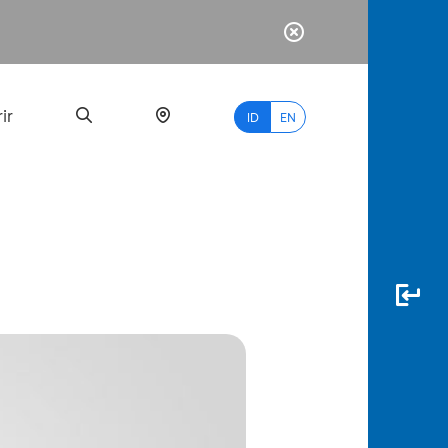
ir
ID
EN
PALING
BANYAK
DICARI
myBCA
Paylate