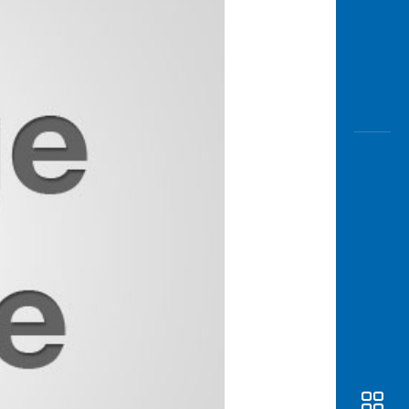
Awas
Modus
Buka
Rekeni
Tahapa
Edukati