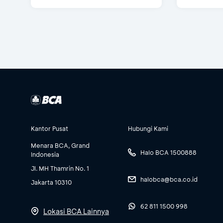
Kantor Pusat
Hubungi Kami
Menara BCA, Grand
Halo BCA 1500888
Indonesia
Jl. MH Thamrin No. 1
halobca@bca.co.id
Jakarta 10310
62 811 1500 998
Lokasi BCA Lainnya