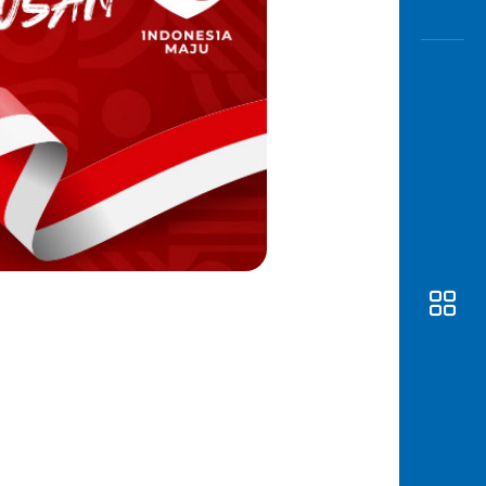
Awas
Modus
Buka
Rekeni
Tahapa
Edukati