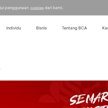
ujui penggunaan
dari kami.
cookies
Individu
Bisnis
Tentang BCA
Kar
A