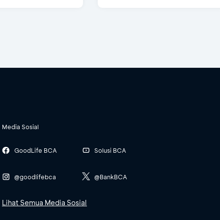
Media Sosial
GoodLife BCA
Solusi BCA
@goodlifebca
@BankBCA
Lihat Semua Media Sosial