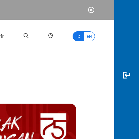
ir
ID
EN
PALING
BANYAK
DICARI
myBCA
Paylate