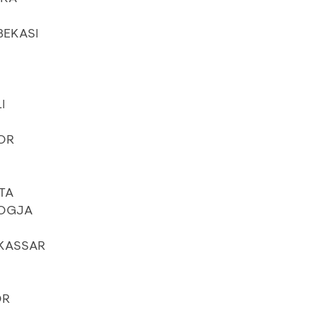
BEKASI
I
OR
TA
JOGJA
AKASSAR
OR