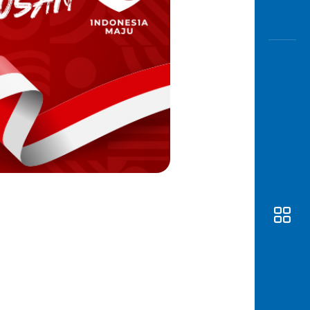
Awas
Modus
Buka
Rekeni
Tahapa
Edukati