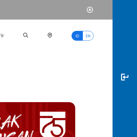
ir
ID
EN
PALING
BANYAK
DICARI
myBCA
Paylate