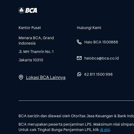
Kantor Pusat
Hubungi Kami
Menara BCA, Grand
Halo BCA 1500888
Indonesia
Jl. MH Thamrin No. 1
halobca@bca.co.id
Jakarta 10310
62 811 1500 998
Lokasi BCA Lainnya
BCA berizin dan diawasi oleh Otoritas Jasa Keuangan & Bank Ind
BCA merupakan peserta penjaminan LPS. Maksimum nilai simpanan
Untuk cek Tingkat Bunga Penjaminan LPS, klik
di sini
.