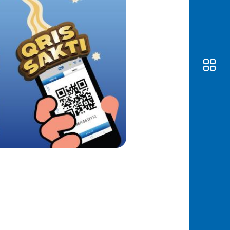
Awas
Modus
Buka
Rekeni
Tahapa
Edukati