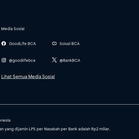
Media Sosial
GoodLife BCA
Solusi BCA
@goodlifebca
@BankBCA
Lihat Semua Media Sosial
onesia
 yang dijamin LPS per Nasabah per Bank adalah Rp2 miliar.