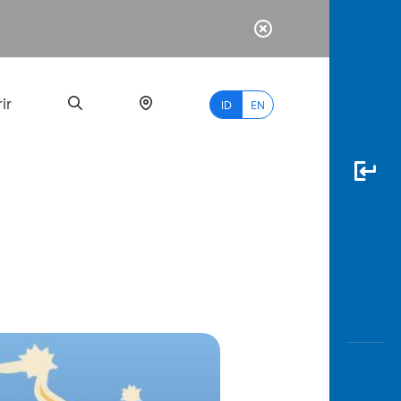
ir
ID
EN
PALING
BANYAK
DICARI
myBCA
Paylate