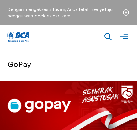
Dengan mengakses situs ini, Anda telah menyetujui
penggunaan
cookies
dari kami.
GoPay