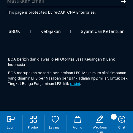
This page is protected by reCAPTCHA Enterprise.
SBDK
Kebijakan
Syarat dan Ketentuan
|
|
BCA berizin dan diawasi oleh Otoritas Jasa Keuangan & Bank
Indonesia
BCA merupakan peserta penjaminan LPS. Maksimum nilai simpanan
yang dijamin LPS per Nasabah per Bank adalah Rp2 miliar. Untuk cek
Tingkat Bunga Penjaminan LPS, klik
di sini
.
Login
Produk
Layanan
Promo
Webform
Chat
BCA