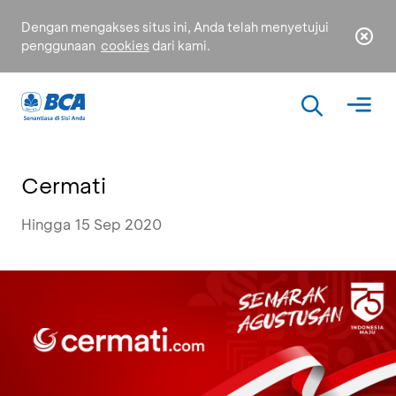
Dengan mengakses situs ini, Anda telah menyetujui
penggunaan
cookies
dari kami.
Cermati
Hingga 15 Sep 2020