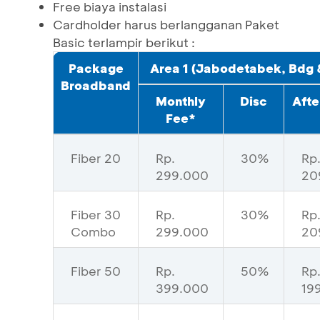
Free biaya instalasi
Cardholder harus berlangganan Paket
Basic terlampir berikut :
Package
Area 1 (Jabodetabek, Bdg 
Broadband
Monthly
Disc
Afte
Fee*
Fiber 20
Rp.
30%
Rp
299.000
20
Fiber 30
Rp.
30%
Rp
Combo
299.000
20
Fiber 50
Rp.
50%
Rp
399.000
19