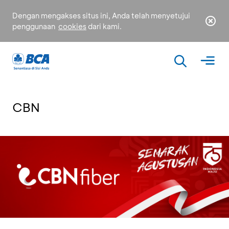
Dengan mengakses situs ini, Anda telah menyetujui
penggunaan
cookies
dari kami.
CBN