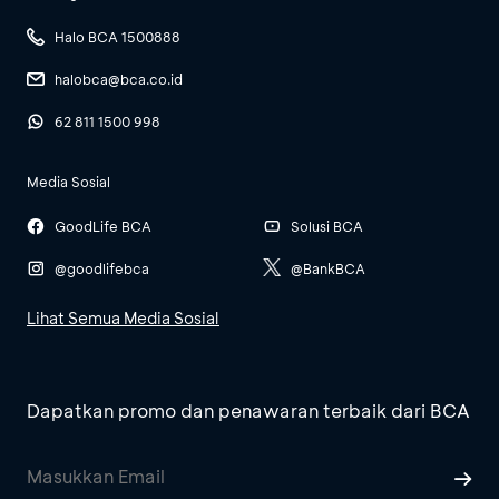
Halo BCA 1500888
halobca@bca.co.id
62 811 1500 998
Media Sosial
GoodLife BCA
Solusi BCA
@goodlifebca
@BankBCA
Lihat Semua Media Sosial
Dapatkan promo dan penawaran terbaik dari BCA