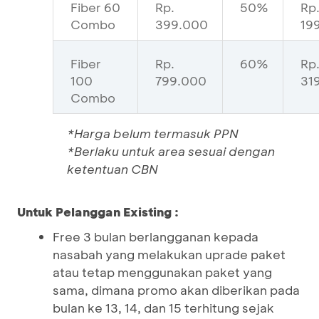
Fiber 60
Rp.
50%
Rp
Combo
399.000
19
Fiber
Rp.
60%
Rp
100
799.000
31
Combo
*Harga belum termasuk PPN
*Berlaku untuk area sesuai dengan
ketentuan CBN
Untuk Pelanggan Existing :
Free 3 bulan berlangganan kepada
nasabah yang melakukan uprade paket
atau tetap menggunakan paket yang
sama, dimana promo akan diberikan pada
bulan ke 13, 14, dan 15 terhitung sejak