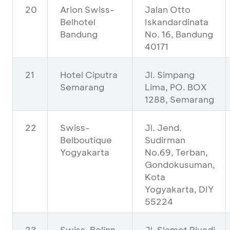
20
Arion Swiss-
Jalan Otto
Belhotel
Iskandardinata
Bandung
No. 16, Bandung
40171
21
Hotel Ciputra
Jl. Simpang
Semarang
Lima, PO. BOX
1288, Semarang
22
Swiss-
Jl. Jend.
Belboutique
Sudirman
Yogyakarta
No.69, Terban,
Gondokusuman,
Kota
Yogyakarta, DIY
55224
23
Swiss-Belinn
Jl. Slamet Riyadi