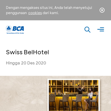
Dengan mengakses situs ini, Anda telah menyetujui
penggunaan
cookies
dari kami.
Swiss BelHotel
Hingga 20 Des 2020