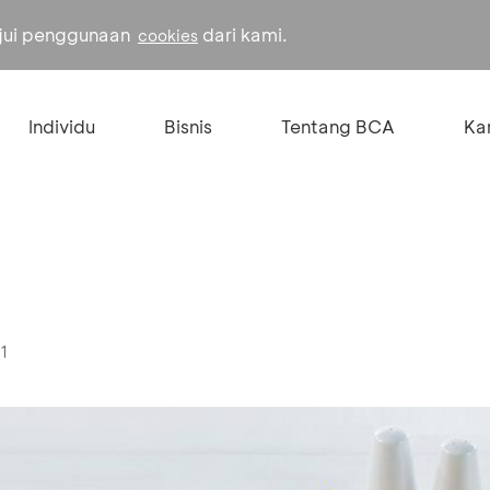
ujui penggunaan
dari kami.
cookies
Individu
Bisnis
Tentang BCA
Kar
1