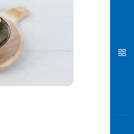
Awas
Modus
Buka
Rekeni
Tahapa
Edukati