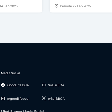
14 Feb 2025
Periode 22 Feb 2025
Media Sosial
GoodLife BCA
Solusi BCA
@goodlifebca
@BankBCA
Lihat Semua Media Sosial