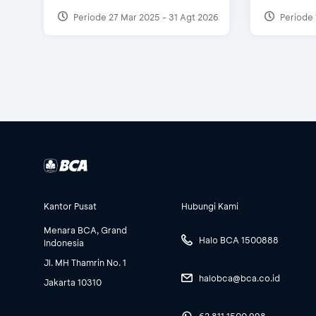
Periode 27 Mar 2025 - 31 Agt 2026
Periode 
Kantor Pusat
Hubungi Kami
Menara BCA, Grand
Halo BCA 1500888
Indonesia
Jl. MH Thamrin No. 1
halobca@bca.co.id
Jakarta 10310
62 811 1500 998