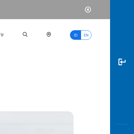
ir
ID
EN
PALING
BANYAK
DICARI
myBCA
Paylate