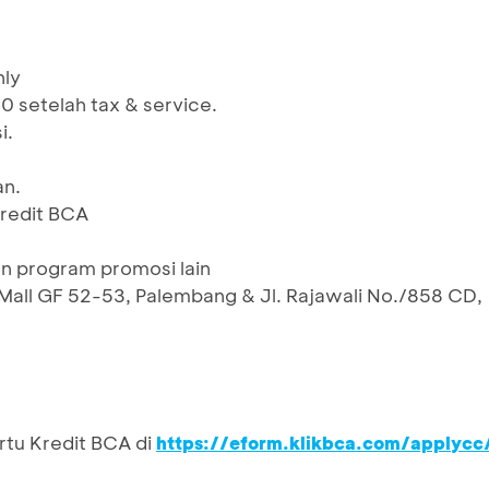
nly
0 setelah tax & service.
i.
an.
Kredit BCA
n program promosi lain
Mall GF 52-53, Palembang & Jl. Rajawali No./858 CD,
rtu Kredit BCA di
https://eform.klikbca.com/applycc