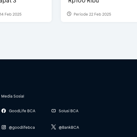
Dapat 3
Rp100 Ribu
14 Feb 2025
Periode 22 Feb 2025
Media Sosial
GoodLife BCA
Solusi BCA
@goodlifebca
@BankBCA