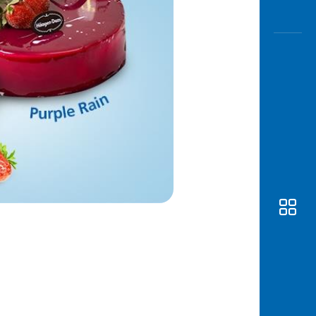
Awas
Modus
Buka
Rekeni
Tahapa
Edukati