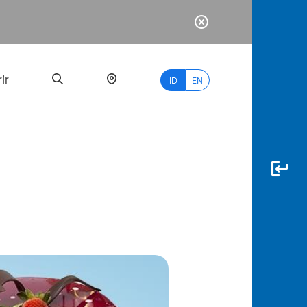
ir
ID
EN
PALING
BANYAK
DICARI
myBCA
Paylate