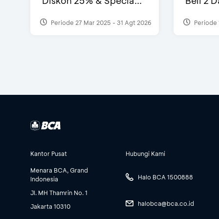
Diskon 25% & Specia...
Beli 2 
Periode 27 Mar 2025 - 31 Agt 2026
Periode 
Kantor Pusat
Hubungi Kami
Menara BCA, Grand
Halo BCA 1500888
Indonesia
Jl. MH Thamrin No. 1
halobca@bca.co.id
Jakarta 10310