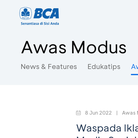
Awas Modus
News & Features
Edukatips
A
8 Jun 2022
|
Awas 
Waspada Ikla