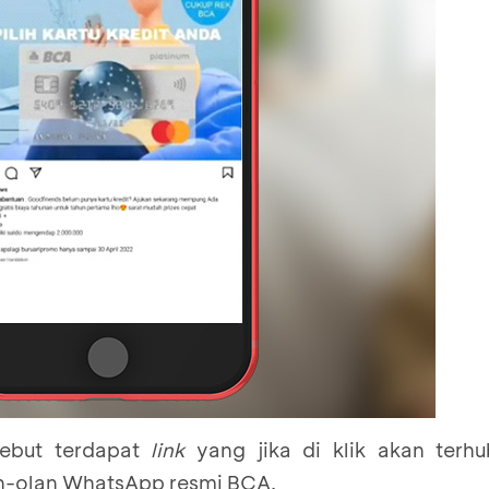
sebut terdapat
link
yang jika di klik akan terh
h-olan WhatsApp resmi BCA.