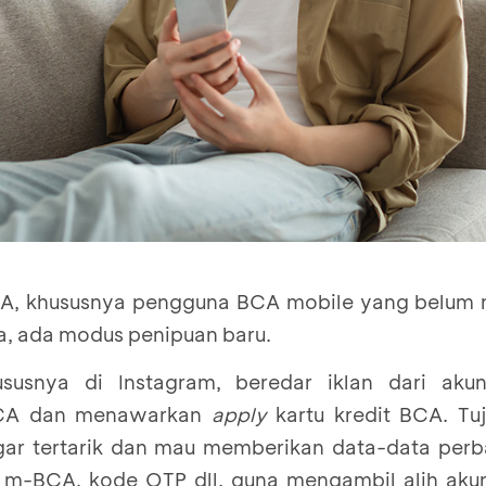
A, khususnya pengguna BCA mobile yang belum m
ya, ada modus penipuan baru.
ususnya di Instagram, beredar iklan dari aku
CA dan menawarkan
apply
kartu kredit BCA. Tu
r tertarik dan mau memberikan data-data perb
 m-BCA, kode OTP dll. guna mengambil alih ak