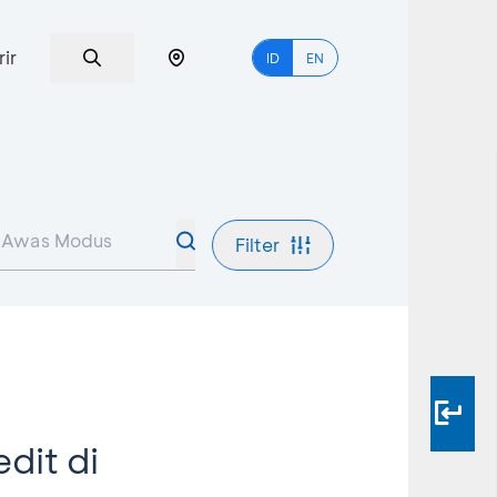
rir
ID
EN
Filter
dit di