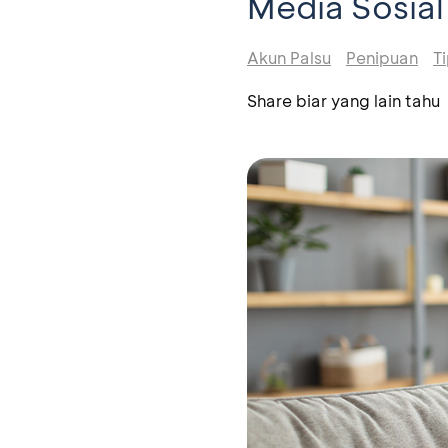
Media Sosial
Akun Palsu
Penipuan
T
Share biar yang lain tahu