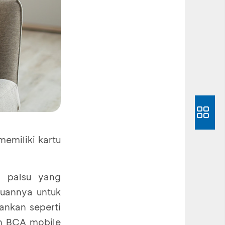
emiliki kartu
n palsu yang
juannya untuk
ankan seperti
un BCA mobile