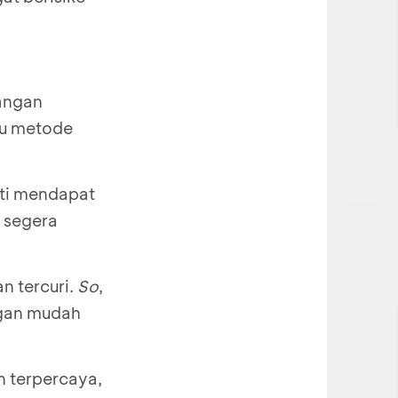
jangan
itu metode
rti mendapat
 segera
n tercuri.
So
,
ngan mudah
n terpercaya,