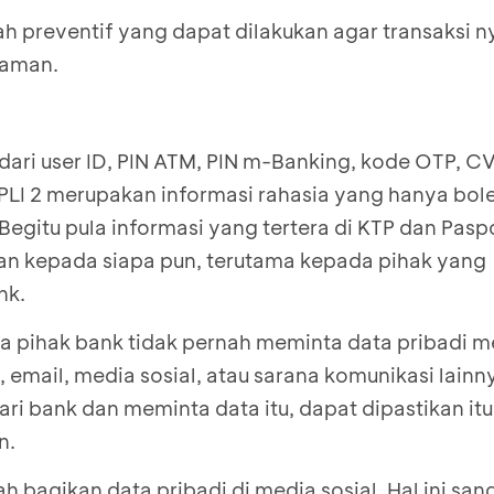
ah preventif yang dapat dilakukan agar transaksi 
i aman.
ari user ID, PIN ATM, PIN m-Banking, kode OTP, CV
PLI 2 merupakan informasi rahasia yang hanya bole
 Begitu pula informasi yang tertera di KTP dan Pas
ikan kepada siapa pun, terutama kepada pihak yang
nk.
 pihak bank tidak pernah meminta data pribadi me
, email, media sosial, atau sarana komunikasi lainn
ari bank
dan meminta data itu, dapat dipastikan it
n.
ah bagikan data pribadi di media sosial. Hal ini san