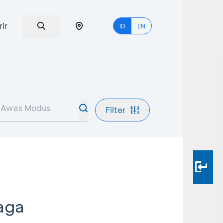
rir
ID
EN
Filter
aga