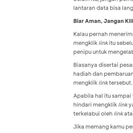
lantaran data bisa la
Biar Aman, Jangan Kl
Kalau pernah meneri
mengklik
link
itu sebel
penipu untuk mengela
Biasanya disertai pes
hadiah dan pembaruan
mengklik
link
tersebut.
Apabila hal itu sampai
hindari mengklik
link
y
terkelabui oleh
link
ata
Jika memang kamu perl