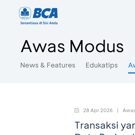
Awas Modus
News & Features
Edukatips
A
28 Apr 2026
|
Awas
Transaksi ya