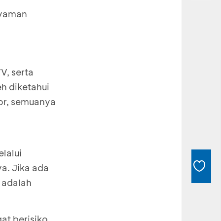
nyaman
V, serta
h diketahui
por, semuanya
lalui
ya. Jika ada
u adalah
gat berisiko