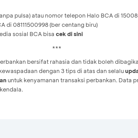
tanpa pulsa) atau nomor telepon Halo BCA di 1500
 di 08111500998 (ber centang biru)
edia sosial BCA bisa
cek di sini
***
erbankan bersifat rahasia dan tidak boleh dibagi
 kewaspadaan dengan 3 tips di atas dan selalu
upda
uan
untuk kenyamanan transaksi perbankan. Data pr
 kendala.