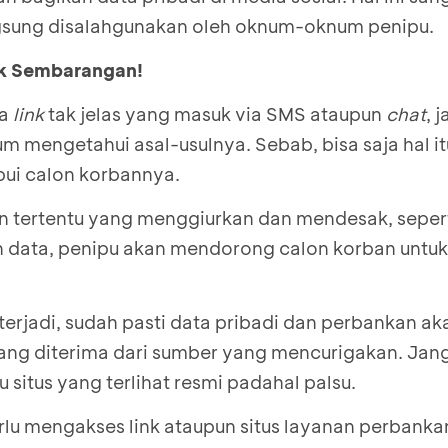
ngsung disalahgunakan oleh oknum-oknum penipu.
ik Sembarangan!
ma
link
tak jelas yang masuk via SMS ataupun
chat
, 
um mengetahui asal-usulnya. Sebab, bisa saja hal 
bui calon korbannya.
an tertentu yang menggiurkan dan mendesak, sepe
 data, penipu akan mendorong calon korban untuk
 terjadi, sudah pasti data pribadi dan perbankan aka
ang diterima dari sumber yang mencurigakan. Ja
u situs yang terlihat resmi padahal palsu.
u mengakses link ataupun situs layanan perbanka