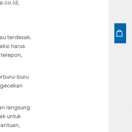
.co.id
,
au terdesak.
ksi harus
 telepon,
erburu-buru
engecekan
gan langsung
ak untuk
bantuan,