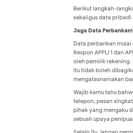
Berikut langkah-langk
sekaligus data pribad
Jaga Data Perbankan!
Data perbankan mulai d
Respon APPLI 1 dan AP
oleh pemilik rekening.
itu tidak boleh dibag
mengatasnamakan ba
Wajib kamu tahu bahwa
telepon, pesan singkat
pihak yang
mengaku d
sebuah upaya penipua
Selain itu, jangan pern