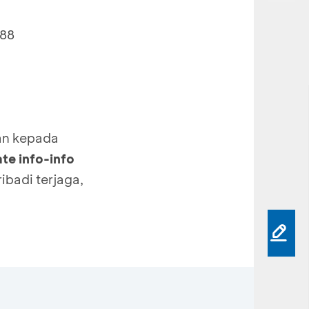
888
kan kepada
te info-info
ibadi terjaga,