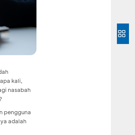
udah
pa kali,
bagi nasabah
a?
an pengguna
nya adalah